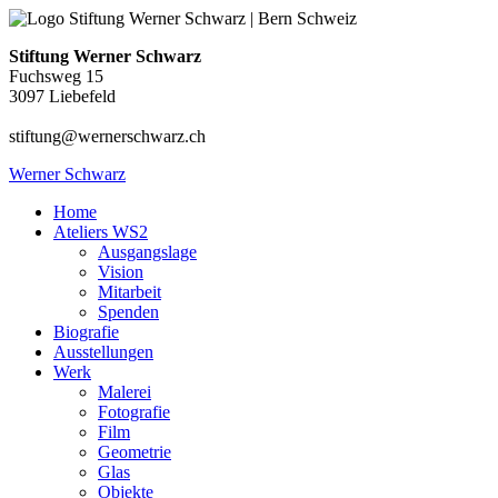
Stiftung Werner Schwarz
Fuchsweg 15
3097 Liebefeld
stiftung@wernerschwarz.ch
Werner Schwarz
Home
Ateliers WS2
Ausgangslage
Vision
Mitarbeit
Spenden
Biografie
Ausstellungen
Werk
Malerei
Fotografie
Film
Geometrie
Glas
Objekte