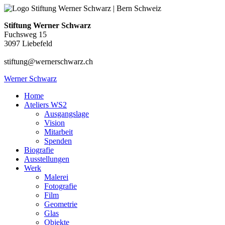
Stiftung Werner Schwarz
Fuchsweg 15
3097 Liebefeld
stiftung@wernerschwarz.ch
Werner Schwarz
Home
Ateliers WS2
Ausgangslage
Vision
Mitarbeit
Spenden
Biografie
Ausstellungen
Werk
Malerei
Fotografie
Film
Geometrie
Glas
Objekte