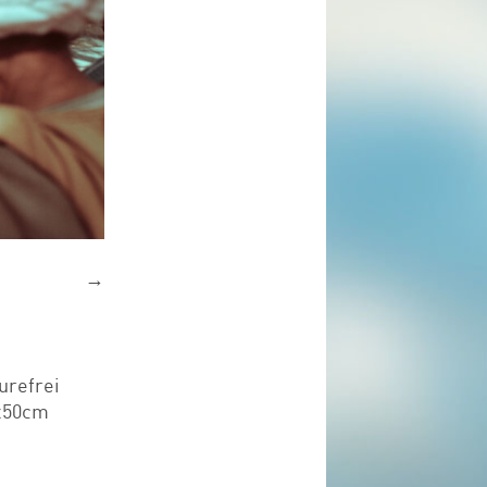
→
urefrei
0x50cm